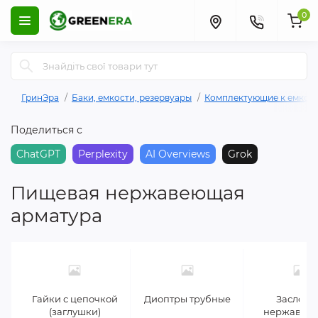
0
ГринЭра
Баки, емкости, резервуары
Комплектующие к емкос
Поделиться с
ChatGPT
Perplexity
AI Overviews
Grok
Пищевая нержавеющая
арматура
Гайки с цепочкой
Диоптры трубные
Заслонк
(заглушки)
нержавею