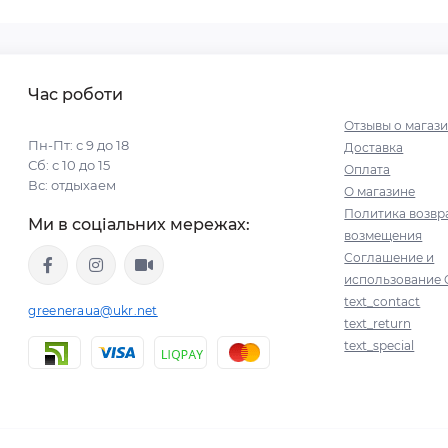
Час роботи
Отзывы о магаз
Пн-Пт: с 9 до 18
Доставка
Сб: с 10 до 15
Оплата
Вс: отдыхаем
О магазине
Политика возвр
Ми в соціальних мережах:
возмещения
Соглашение и
использование 
text_contact
greeneraua@ukr.net
text_return
text_special