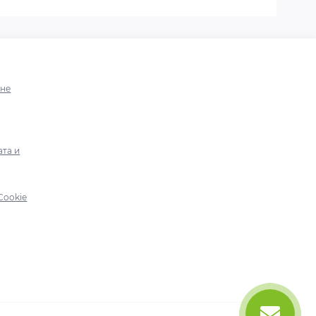
ине
ата и
Cookie