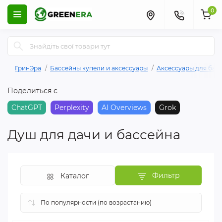
0
ГринЭра
Бассейны купели и аксессуары
Аксессуары для бас
Поделиться с
ChatGPT
Perplexity
AI Overviews
Grok
Душ для дачи и бассейна
Фильтр
Каталог