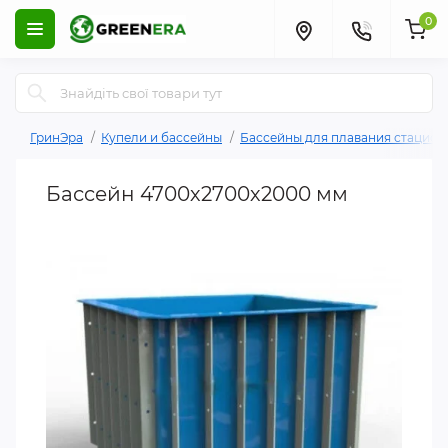
0
ГринЭра
Купели и бассейны
Бассейны для плавания стацио
Басcейн 4700х2700х2000 мм