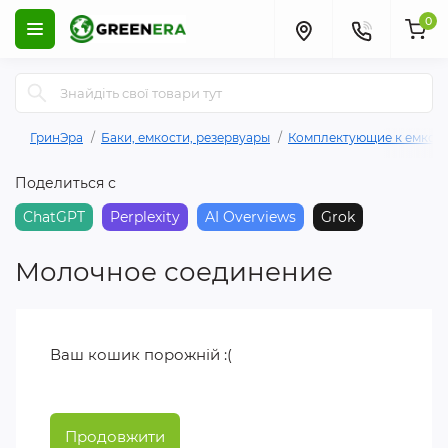
0
ГринЭра
Баки, емкости, резервуары
Комплектующие к емкос
Поделиться с
ChatGPT
Perplexity
AI Overviews
Grok
Молочное соединение
Ваш кошик порожній :(
Продовжити