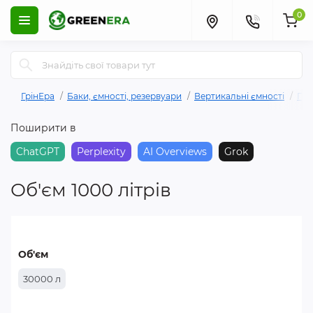
0
ГрінЕра
Баки, ємності, резервуари
Вертикальні ємності
Пла
Поширити в
ChatGPT
Perplexity
AI Overviews
Grok
Об'єм 1000 літрів
Об'єм
30000 л