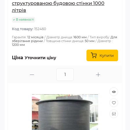
структурованою будовою стінки 1000
літрів
В наявності
Код товару:
152460
Гарантія:
12 місяців
Діаметр днища:
1600 мм
Тип виробу:
Для
зберігання рідини
Товщина стінки днища:
50 мм
Діаметр :
1200 мм
Купити
Ціна
Уточнити ціну