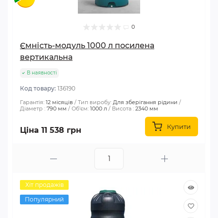
0
Ємність-модуль 1000 л посилена
вертикальна
В наявності
Код товару:
136190
Гарантія:
12 місяців
Тип виробу:
Для зберігання рідини
Діаметр :
790 мм
Об'єм:
1000 л
Висота :
2340 мм
Купити
Ціна 11 538 грн
Хіт продажів
Популярний