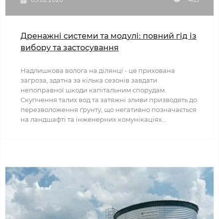
Дренажні системи та модулі: повний гід із
вибору та застосування
Надлишкова волога на ділянці - це прихована
загроза, здатна за кілька сезонів завдати
непоправної шкоди капітальним спорудам.
Скупчення талих вод та затяжні зливи призводять до
перезволоження ґрунту, що негативно позначається
на ландшафті та інженерних комунікаціях...