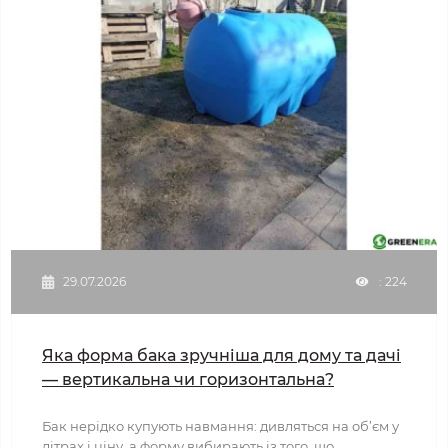
29.07.2026
: 224
Яка форма бака зручніша для дому та дачі
— вертикальна чи горизонтальна?
Бак нерідко купують навмання: дивляться на об’єм у
літрах і ціну, а форму вибирають із того, що