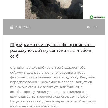
27.07.2026
: 197
Підбираємо очисну станцію правильно —
розрахунок об’єму септика на 2, 4 або 6
осіб
Станцію нерідко вибирають за бюджетом або
об’ємом моделі, встановленої в сусідів, а не за
фактичним споживанням води в будинку. Результат
передбачуваний: мала ємність перевантажується
вже за рік, стоки не встигають відстоятися, а
асенізаторську машину доводиться викликати
щомісяця замість звичного одного разу на сезон.
Надто велика станція — це переплата за об’єм, який
ніколи не використовується. ..