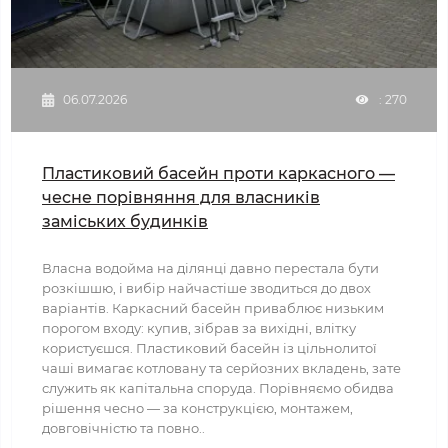
06.07.2026
: 270
Пластиковий басейн проти каркасного —
чесне порівняння для власників
заміських будинків
Власна водойма на ділянці давно перестала бути
розкішшю, і вибір найчастіше зводиться до двох
варіантів. Каркасний басейн приваблює низьким
порогом входу: купив, зібрав за вихідні, влітку
користуєшся. Пластиковий басейн із цільнолитої
чаші вимагає котловану та серйозних вкладень, зате
служить як капітальна споруда. Порівняємо обидва
рішення чесно — за конструкцією, монтажем,
довговічністю та повно..