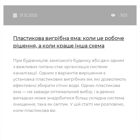
31.12.2025
: 503
Пластикова вигрібна яма: коли це робоче
рішення, а коли краще інша схема
При будівництві заміського будинку або дачі одним
з важливих питань стає організація системи
каналізації. Одним з варіантів вирішення є
установка пластикових вигрібних ям, які дозволяють
ефективно збирати стічні води. Однак пластикова
яма — не завжди оптимальний вибір, і в деяких
випадках може знадобитися більш складна система
очищення, така як септик. У цій статті ми розповімо,
коли пластикова ви..