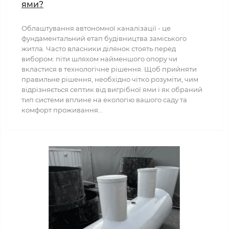
ями?
Облаштування автономної каналізації - це
фундаментальний етап будівництва заміського
житла. Часто власники ділянок стоять перед
вибором: піти шляхом найменшого опору чи
вкластися в технологічне рішення. Щоб прийняти
правильне рішення, необхідно чітко розуміти, чим
відрізняється септик від вигрібної ями і як обраний
тип системи вплине на екологію вашого саду та
комфорт проживання...