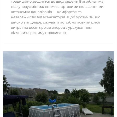
традиційно зводиться до двох рішень. Вигрібна яма
підкуповує мінімальними стартовими вкладеннями,
автономна каналізація — комфортом та
незалежністю від асенізаторів. Щоб зрозуміти, що
дійсно вигідніше, рахувати потрібно повний цикл
витрат на десять років вперед з урахуванням
ділянки та режиму проживанн..