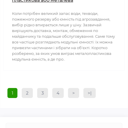
пластикова або металева
Коли потрібен великий запас води, техводи,
пожежного резерву або ємність під агрозавдання,
вибір рідко впирається лише у ціну. Зазвичай
вирішують доставка, монтаж, обмеження по
майданчику та подальше обслуговування. Саме тому
все частіше розглядають модульні ємності: їх можна
привезти частинами і зібрати на об'єкті. Коротко
розберемо, за яких умов виграє металопластикова
модульна ємність, а де про..
1
2
3
4
>
>|