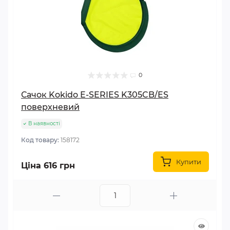
0
Сачок Kokido E-SERIES K305CB/ES
поверхневий
В наявності
Код товару:
158172
Купити
Ціна 616 грн