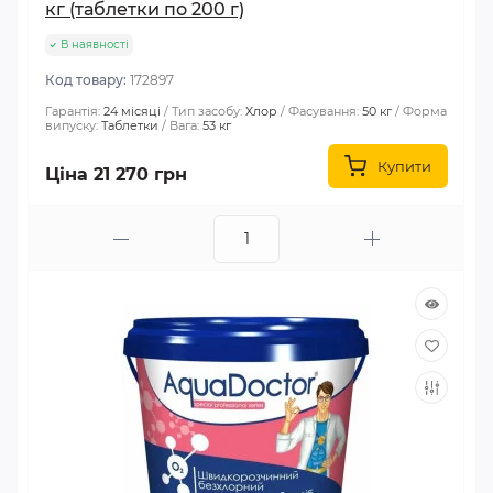
кг (таблетки по 200 г)
В наявності
Код товару:
172897
Гарантія:
24 місяці
Тип засобу:
Хлор
Фасування:
50 кг
Форма
випуску:
Таблетки
Вага:
53 кг
Купити
Ціна 21 270 грн