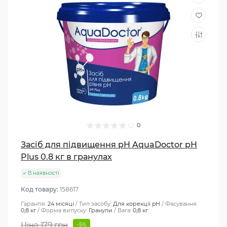
0
Засіб для підвищення pH AquaDoctor pH
Plus 0.8 кг в гранулах
В наявності
Код товару:
158617
Гарантія:
24 місяці
Тип засобу:
Для корекції pH
Фасування:
0,8 кг
Форма випуску:
Гранули
Вага:
0,8 кг
Ціна 179 грн
-5%