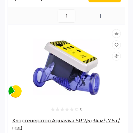
0
Хлоргенератор Aquaviva SR 7,5 (34 м³, 7.5 г/
год)