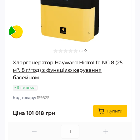
0
Хлоргенератор Hayward Hidrolife NG 8 (25
м³, 8 г/год) з функцією керування
басейном
В наявності
Код товару:
159825
Купити
Ціна 101 018 грн