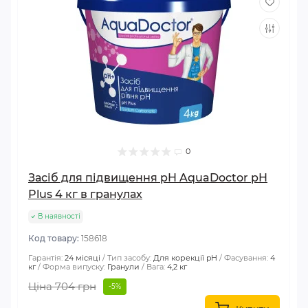
0
Засіб для підвищення pH AquaDoctor pH
Plus 4 кг в гранулах
В наявності
Код товару:
158618
Гарантія:
24 місяці
Тип засобу:
Для корекції pH
Фасування:
4
кг
Форма випуску:
Гранули
Вага:
4,2 кг
Ціна 704 грн
-5%