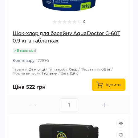
0
Шок-хлор для басейну AquaDoctor C-60T
0.9 кг в таблетках
В наявності
Код товару:
172896
Гарантія:
24 місяці
Тип засобу:
Хлор
Фасування:
0,9 кг
Форма випуску:
Таблетки
Вага:
0,9 кг
Купити
Ціна 522 грн