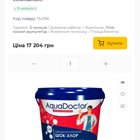
В наявності
Код товару:
134766
Гарантія:
12 місяців
Довжина кабелю:
Живлення:
Літій-
іонний акумулятор
Живлення пилососу:
Площа басейну:
Купити
Ціна 17 204 грн