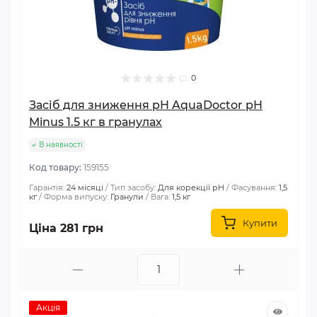
0
Засіб для зниження pH AquaDoctor pH
Minus 1.5 кг в гранулах
В наявності
Код товару:
159155
Гарантія:
24 місяці
Тип засобу:
Для корекції рH
Фасування:
1,5
кг
Форма випуску:
Гранули
Вага:
1,5 кг
Купити
Ціна 281 грн
Акція