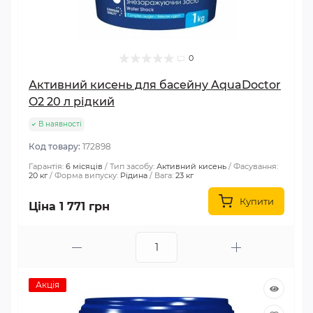
0
Активний кисень для басейну AquaDoctor
O2 20 л рідкий
В наявності
Код товару:
172898
Гарантія:
6 місяців
Тип засобу:
Активний кисень
Фасування:
20 кг
Форма випуску:
Рідина
Вага:
23 кг
Купити
Ціна 1 771 грн
Акція