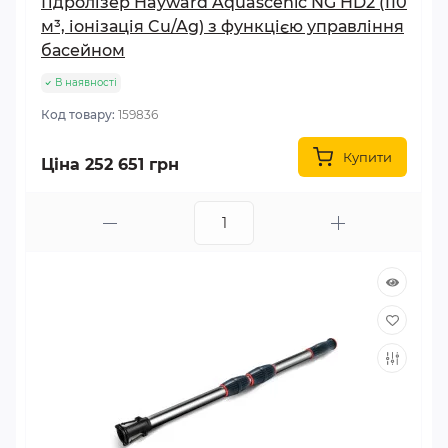
Гідролізер Hayward Aquascenic NG HD2 (110
м³, іонізація Cu/Ag) з функцією управління
басейном
В наявності
Код товару:
159836
Купити
Ціна 252 651 грн