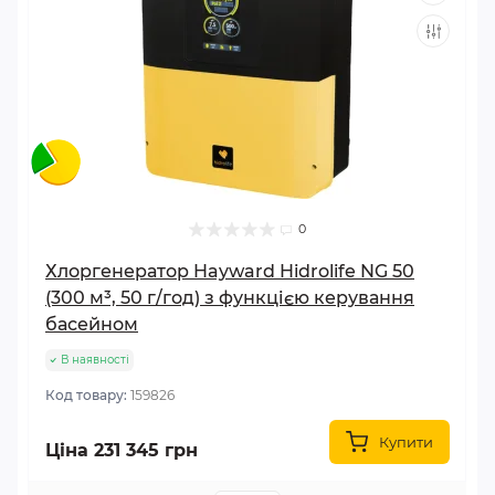
0
Хлоргенератор Hayward Hidrolife NG 50
(300 м³, 50 г/год) з функцією керування
басейном
В наявності
Код товару:
159826
Купити
Ціна 231 345 грн