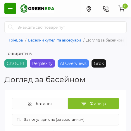
0
ГрінЕра
Басейни купелі та аксесуари
Догляд за басейном
Поширити в
ChatGPT
Perplexity
AI Overviews
Grok
Догляд за басейном
Фильтр
Каталог