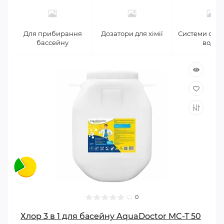
Для прибирання
Дозатори для хімії
Системи очи
бассейну
води
0
Хлор 3 в 1 для басейну AquaDoctor MC-T 50