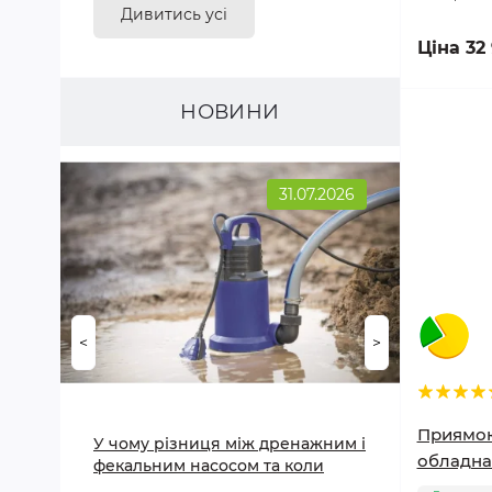
Дивитись усі
Ціна 32
НОВИНИ
31.07.2026
<
>
Приямок
У чому різниця між дренажним і
обладнанн
фекальним насосом та коли
який застосовувати