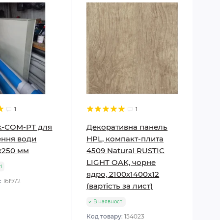
1
1
nk-COM-PТ для
Декоративна панель
ення води
HPL, компакт-плита
х250 мм
4509 Natural RUSTIC
LIGHT OAK, чорне
і
ядро, 2100х1400x12
:
161972
(вартість за лист)
В наявності
Код товару:
154023