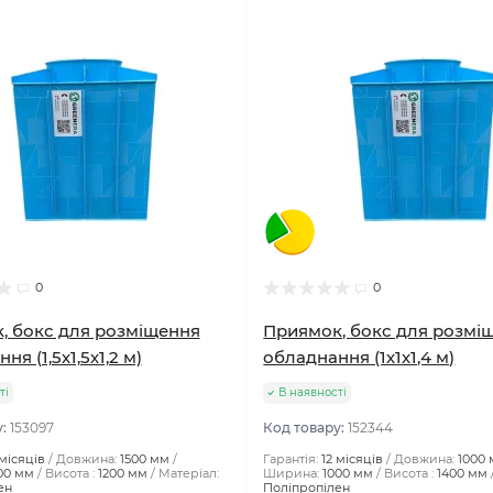
0
0
, бокс для розміщення
Приямок, бокс для розмі
я (1,5х1,5х1,2 м)
обладнання (1х1х1,4 м)
ті
В наявності
у:
153097
Код товару:
152344
 місяців
Довжина:
1500 мм
Гарантія:
12 місяців
Довжина:
1000
00 мм
Висота :
1200 мм
Матеріал:
Ширина:
1000 мм
Висота :
1400 мм
ен
Поліпропілен