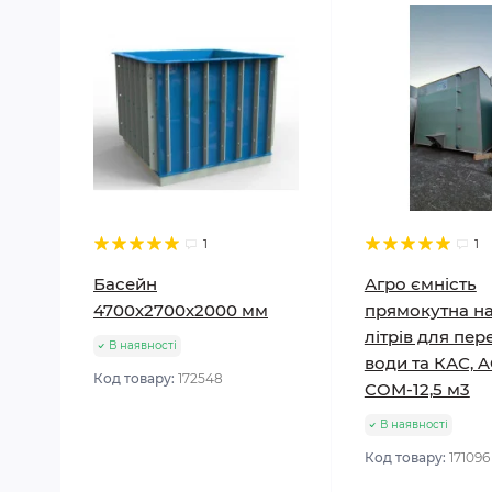
1
1
Басейн
Агро ємність
4700х2700х2000 мм
прямокутна на
літрів для пе
В наявності
води та КАС, 
Код товару:
172548
COM-12,5 м3
В наявності
Код товару:
171096