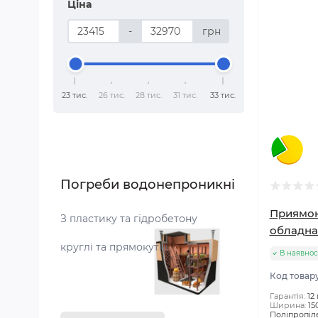
Ціна
-
грн
23 тис.
26 тис.
28 тис.
31 тис.
33 тис.
Погреби водонепроникні
Приямок
З пластику та гідробетону
обладнанн
круглі та прямокутні
В наявнос
Код товар
Гарантія:
12
Ширина:
15
Поліпропіл