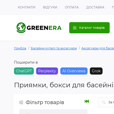
КОНТАКТИ
ВІДГУКИ
ОПЛАТА
ДОСТАВКА
Каталог товарів
ГрінЕра
Басейни купелі та аксесуари
Аксесуари для басе
Поширити в
ChatGPT
Perplexity
AI Overviews
Grok
Приямки, бокси для басейні
Фільтр товарів