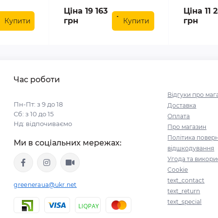
Ціна 19 163
Ціна 11 
грн
грн
Купити
Купити
Час роботи
Відгуки про маг
Пн-Пт: з 9 до 18
Доставка
Сб: з 10 до 15
Оплата
Нд: відпочиваємо
Про магазин
Політика поверн
Ми в соціальних мережах:
відшкодування
Угода та викори
Cookie
text_contact
greeneraua@ukr.net
text_return
text_special