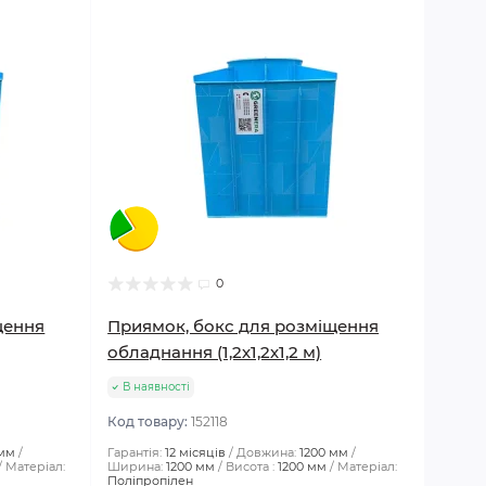
0
щення
Приямок, бокс для розміщення
обладнання (1,2х1,2х1,2 м)
В наявності
Код товару:
152118
 мм
Гарантія:
12 місяців
Довжина:
1200 мм
Матеріал:
Ширина:
1200 мм
Висота :
1200 мм
Матеріал:
Поліпропілен