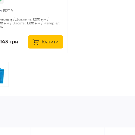
ті
у:
152119
 місяців
Довжина:
1200 мм
00 мм
Висота :
1300 мм
Матеріал:
ен
 143 грн
Купити