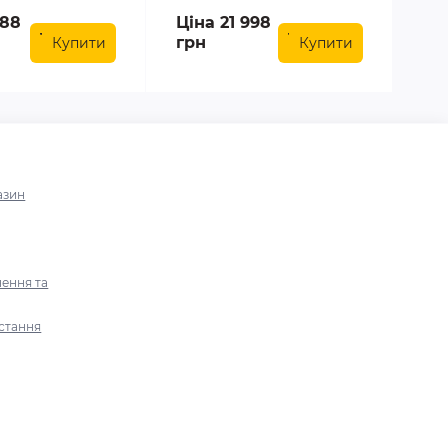
288
Ціна 21 998
грн
Купити
Купити
азин
ення та
стання