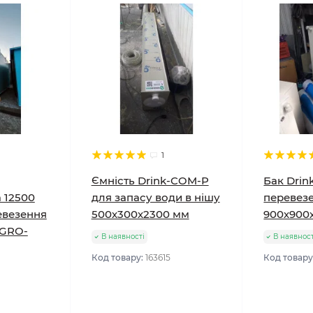
1
Ємність Drink-COM-P
Бак Dri
 12500
для запасу води в нішу
перевез
ревезення
500х300х2300 мм
900х900
AGRO-
В наявності
В наявност
Код товару:
163615
Код товару