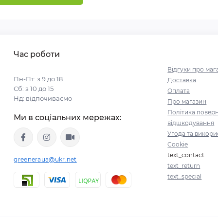
Час роботи
Відгуки про маг
Пн-Пт: з 9 до 18
Доставка
Сб: з 10 до 15
Оплата
Нд: відпочиваємо
Про магазин
Політика поверн
Ми в соціальних мережах:
відшкодування
Угода та викори
Cookie
text_contact
greeneraua@ukr.net
text_return
text_special