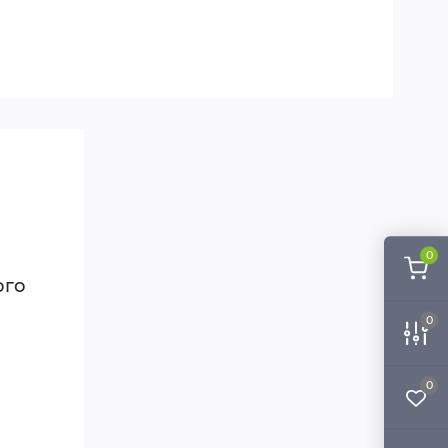
0
ого
0
0