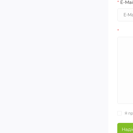
*
E-Mai
*
Я п
Наді