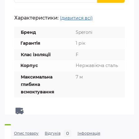
Характеристики:
(дивитися всі)
Бренд
Speroni
Гарантія
1 рік
Клас ізоляції
F
Корпус
Нержавіюча сталь
Максимальна
7 м
глибина
всмоктування
0
Опис товару
Відгуків
Iнформація