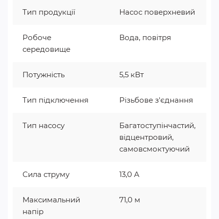
Тип продукції
Насос поверхневий
Робоче
Вода, повітря
середовище
Потужність
5,5 кВт
Тип підключення
Різьбове з'єднання
Тип насосу
Багатоступінчастий,
відцентровий,
самовсмоктуючий
Сила струму
13,0 А
Максимальний
71,0 м
напір