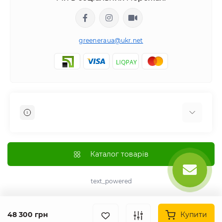
greeneraua@ukr.net
Відгуки про магазин
Доставка
Каталог товарів
Оплата
Про магазин
text_powered
Політика повернення та відшкодування
Угода та використання Cookie
48 300 грн
Купити