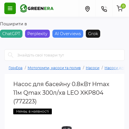
0
Поширити в
ChatGPT
Perplexity
AI Overviews
Grok
ГрінЕра
Мотопомпи, насоси та полив
Насоси
Насоси для 
Насос для басейну 0.8кВт Hmax
11м Qmax 300л/хв LEO XKP804
(772223)
Немає в наявності