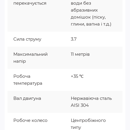
перекачується
води без
абразивних
домішок (піску,
глини, вапна і т.д.)
Сила струму
3.7
Максимальний
11 метрів
напір
Робоча
+35 ℃
температура
Вал двигуна
Нержавіюча сталь
AISI 304
Робоче колесо
Центробіжного
типу