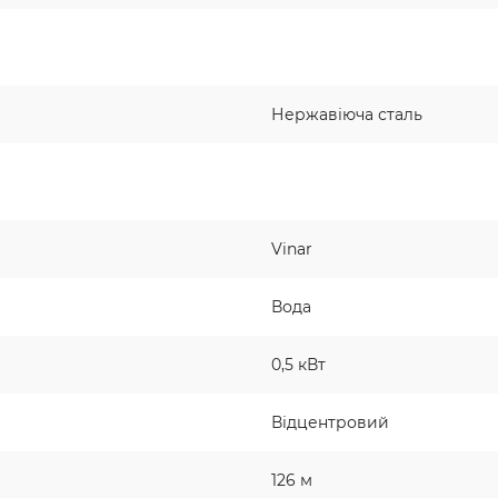
Нержавіюча сталь
Vinar
Вода
0,5 кВт
Відцентровий
126 м