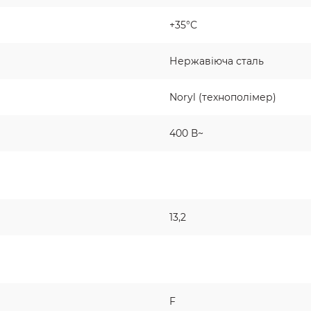
+35°С
Нержавіюча сталь
Noryl (технополімер)
400 В~
13,2
F