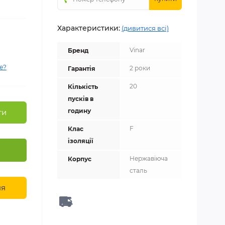
Характеристики:
(дивитися всі)
Vinar
Бренд
е?
2 роки
Гарантія
20
Кількість
пусків в
годину
ти
F
Клас
ізоляції
Нержавіюча
Корпус
сталь
ня