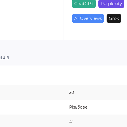
ChatGPT
Perplexity
AI Overviews
Grok
ація
20
Різьбове
4"