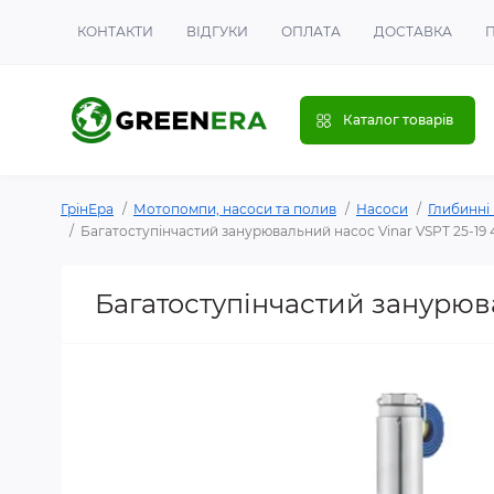
КОНТАКТИ
ВІДГУКИ
ОПЛАТА
ДОСТАВКА
Каталог товарів
ГрінЕра
Мотопомпи, насоси та полив
Насоси
Глибинні
Багатоступінчастий занурювальний насос Vinar VSPT 25-19 4"
Багатоступінчастий занурювал