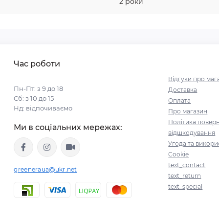
2 роки
Час роботи
Відгуки про маг
Пн-Пт: з 9 до 18
Доставка
Сб: з 10 до 15
Оплата
Нд: відпочиваємо
Про магазин
Політика поверн
Ми в соціальних мережах:
відшкодування
Угода та викори
Cookie
text_contact
greeneraua@ukr.net
text_return
text_special