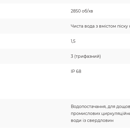
2850 об/хв
Чиста вода з вмістом піску 
1,5
3 (трифазний)
IP 68
Водопостачання, для дощов
промислових циркуляційни
води із свердловин