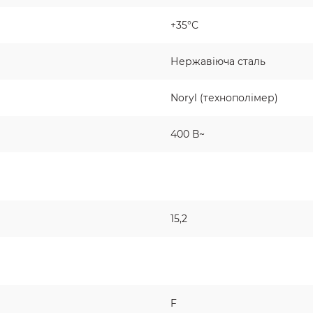
+35°С
Нержавіюча сталь
Noryl (технополімер)
400 В~
15,2
F