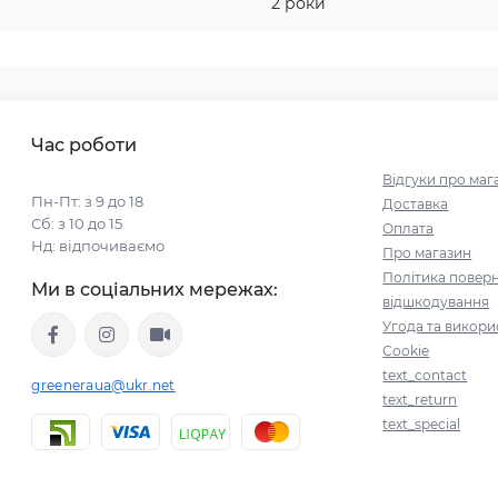
2 роки
Час роботи
Відгуки про маг
Пн-Пт: з 9 до 18
Доставка
Сб: з 10 до 15
Оплата
Нд: відпочиваємо
Про магазин
Політика поверн
Ми в соціальних мережах:
відшкодування
Угода та викори
Cookie
text_contact
greeneraua@ukr.net
text_return
text_special