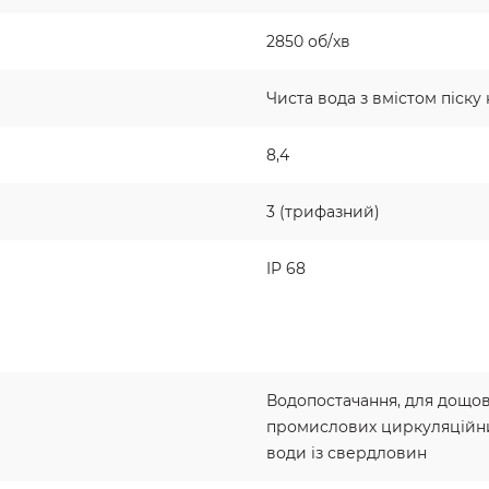
2850 об/хв
Чиста вода з вмістом піску 
8,4
3 (трифазний)
IP 68
Водопостачання, для дощов
промислових циркуляційни
води із свердловин