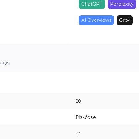
ChatGPT
Perplexity
AI Overviews
Grok
ація
20
Різьбове
4"