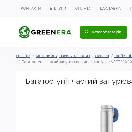
КОНТАКТИ
ВІДГУКИ
ОПЛАТА
ДОСТАВКА
Каталог товарів
ГрінЕра
Мотопомпи, насоси та полив
Насоси
Глибинні
Багатоступінчастий занурювальний насос Vinar VSPT 140-10 4
Багатоступінчастий занурювал