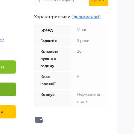
Характеристики:
(дивитися всі)
Vinar
Бренд
е?
2 роки
Гарантія
20
Кількість
пусків в
годину
ти
F
Клас
ізоляції
Нержавіюча
Корпус
сталь
ня