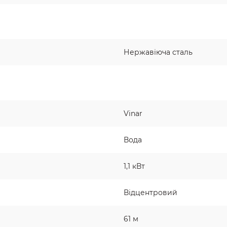
Нержавіюча сталь
Vinar
Вода
1,1 кВт
Відцентровий
61 м