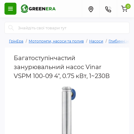
0
ГрінЕра
Мотопомпи, насоси та полив
Насоси
Глибинні нас
Багатоступінчастий
занурювальний насос Vinar
VSPM 100-09 4", 0.75 кВт, 1~230В