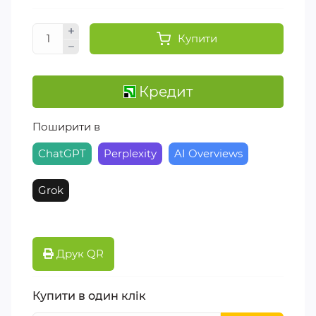
Купити
Кредит
Поширити в
ChatGPT
Perplexity
AI Overviews
Grok
Друк QR
Купити в один клік