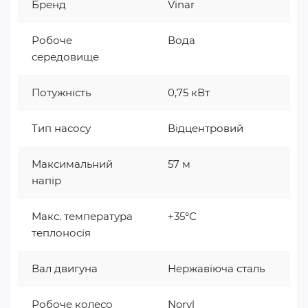
Бренд
Vinar
Робоче
Вода
середовище
Потужність
0,75 кВт
Тип насосу
Відцентровий
Максимальний
57 м
напір
Макс. температура
+35°С
теплоносія
Вал двигуна
Нержавіюча сталь
Робоче колесо
Noryl