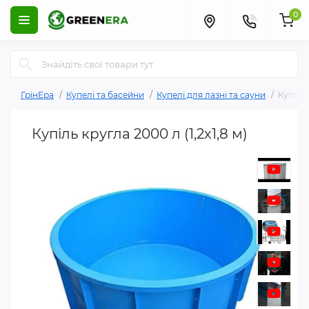
0
ГрінЕра
Купелі та басейни
Купелі для лазні та сауни
Купіль 
Купіль кругла 2000 л (1,2х1,8 м)