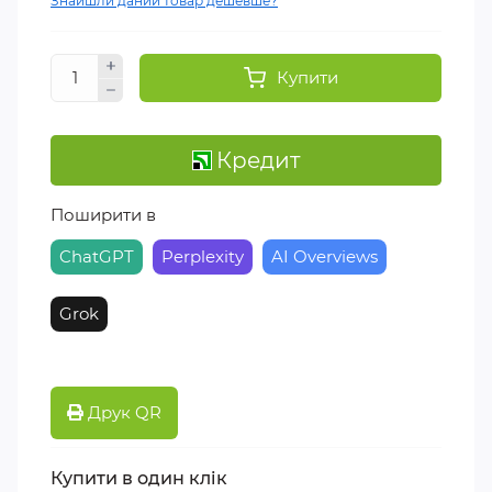
Знайшли даний товар дешевше?
Купити
Кредит
Поширити в
ChatGPT
Perplexity
AI Overviews
Grok
Друк QR
Купити в один клік