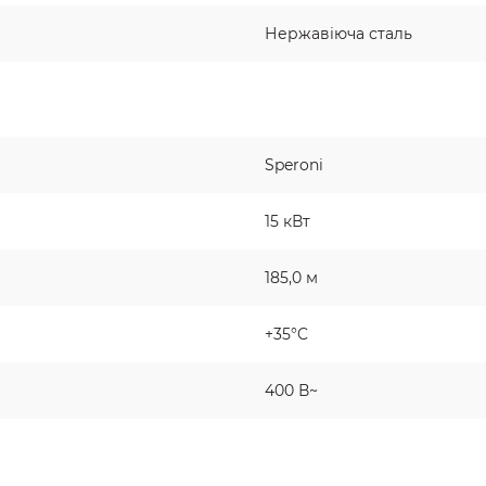
Нержавіюча сталь
Speroni
15 кВт
185,0 м
+35°C
400 В~