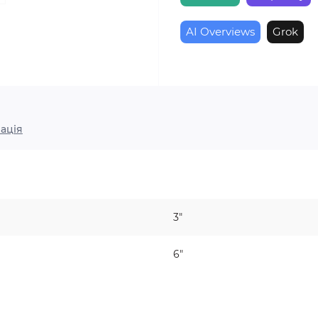
AI Overviews
Grok
ація
3"
6"