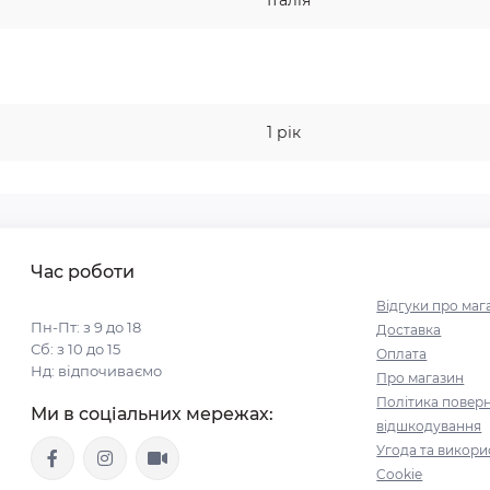
Італія
1 рік
Час роботи
Відгуки про маг
Пн-Пт: з 9 до 18
Доставка
Сб: з 10 до 15
Оплата
Нд: відпочиваємо
Про магазин
Політика поверн
Ми в соціальних мережах:
відшкодування
Угода та викори
Cookie