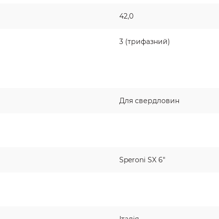
42,0
3 (трифазний)
Для свердловин
Speroni SX 6"