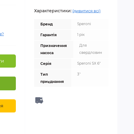
Характеристики:
(дивитися всі)
Speroni
Бренд
е?
1 рік
Гарантія
Для
Призначення
свердловин
насоса
ти
Speroni SX 6"
Серія
3"
Тип
приєднання
ня