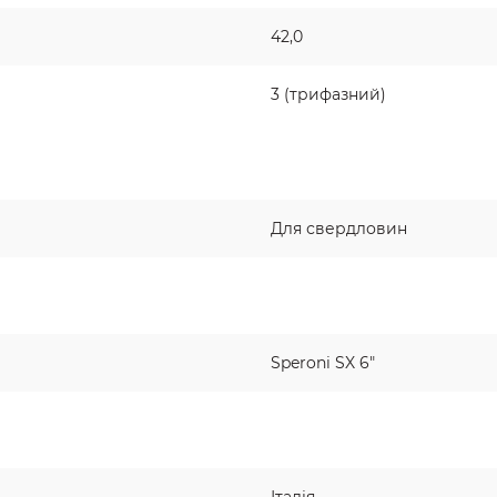
42,0
3 (трифазний)
Для свердловин
Speroni SX 6"