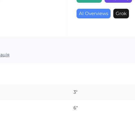
AI Overviews
Grok
ація
3"
6"