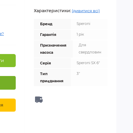
Характеристики:
(дивитися всі)
Speroni
Бренд
е?
1 рік
Гарантія
Для
Призначення
свердловин
насоса
ти
Speroni SX 6"
Серія
3"
Тип
приєднання
ня