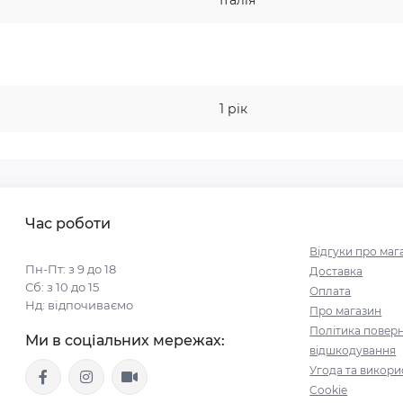
Італія
1 рік
Час роботи
Відгуки про маг
Пн-Пт: з 9 до 18
Доставка
Сб: з 10 до 15
Оплата
Нд: відпочиваємо
Про магазин
Політика поверн
Ми в соціальних мережах:
відшкодування
Угода та викори
Cookie