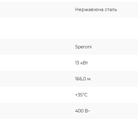
Нержавіюча сталь
Speroni
13 кВт
166,0 м
+35°C
400 В~