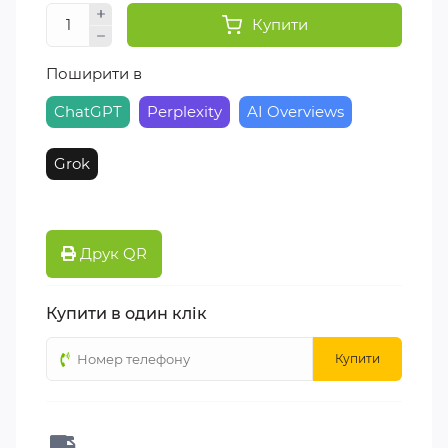
Купити
Поширити в
ChatGPT
Perplexity
AI Overviews
Grok
Друк QR
Купити в один клік
Купити