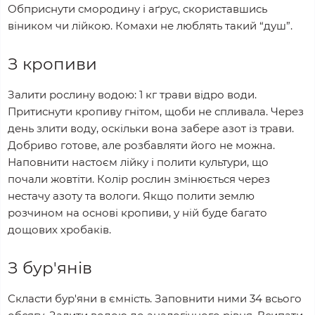
Обприснути смородину і аґрус, скориставшись
віником чи лійкою. Комахи не люблять такий “душ”.
З кропиви
Залити рослину водою: 1 кг трави відро води.
Притиснути кропиву гнітом, щоби не спливала. Через
день злити воду, оскільки вона забере азот із трави.
Добриво готове, але розбавляти його не можна.
Наповнити настоєм лійку і полити культури, що
почали жовтіти. Колір рослин змінюється через
нестачу азоту та вологи. Якщо полити землю
розчином на основі кропиви, у ній буде багато
дощових хробаків.
З бур'янів
Скласти бур'яни в ємність. Заповнити ними 34 всього