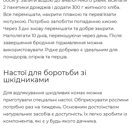
обсягу. Залити водою до аналогічного рівня. Всипати
2 пакетики дріжджів і додати 300 г житнього хліба.
Все перемішати, накрити плівкою та перев'язати
мотузкою. Потрібно запобігти попаданню кисню.
Через 3 дні знову перемішати та добре закрити.
Наполягати 10 днів, перемішуючи через день. Після
завершення бродіння підживлення можна
використовувати. Рідке добриво є ідеальним для
помідорів, огірків та перців.
Настої для боротьби зі
шкідниками
Для відлякування шкідливих комах можна
приготувати спеціальні настої. Обприскувати рослини
потрібно раз на тиждень. Основним достоїнством
натуральних засобів є доступність. Їх легко зробити із
компонентів, які є у будь-якого дачника.