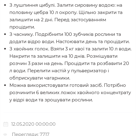
З лушпиння цибулі. Залити сировину водою: на
половину цебра 10 л окропу. Щільно закрити та
залишити на 2 дні. Перед застосуванням
процідити.
З часнику. Подрібнити 100 зубчиків рослини та
додати відро води. Настоювати день та процідити.
З хвойних голок. Взяти 3 кг хвої та залити 10 л води.
Накрити та залишити на 10 днів. Розмішувати
розчин 3 рази на день. Процідити та розбавити 20
л води. Перелити настій у пульверизатор і
обприскувати чагарники.
Можна використовувати готовий засіб. Потрібно
розчинити 6 великих ложок хвойного концентрату
у відрі води та зрошувати рослини.
12.05.2020 00:00:00
Перегляди: 7717