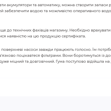
ти акумулятори та автоматику, можна створити запаси р
й забезпечити водою та можливістю оперативного водові
аще до технічних фахівців магазину. Необхідно врахуват
тися наявністю на цю продукцію сертифіката.
ь: поверхневі насоси завжди працюють голосно. Їм потр
в'язково поцікавтеся фільтрами. Вони боротимуться із 
 дуже міцний та довговічний. Гума поступово відійшла н