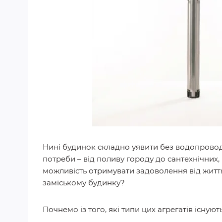
Нині будинок складно уявити без водопроводу
потреби – від поливу городу до сантехнічних,
можливість отримувати задоволення від життя, а
заміському будинку?
Почнемо із того, які типи цих агрегатів існу