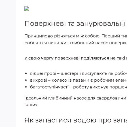
Поверхневі та занурювальні 
Принципово різняться між собою. Перший тип 
робляться винятки і глибинний насос поверх
У свою чергу поверхневі поділяються на такі 
відцентрові – шестерні виступають як робо
вихрові – колесо із пазами є робочим елем
багатоступінчасті – роботу виконує поршен
Ідеальний глибинний насос для свердловини в
інших.
Як запастися водою про зап