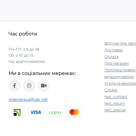
Час роботи
Відгуки про маг
Пн-Пт: з 9 до 18
Доставка
Сб: з 10 до 15
Оплата
Нд: відпочиваємо
Про магазин
Політика поверн
Ми в соціальних мережах:
відшкодування
Угода та викори
Cookie
text_contact
greeneraua@ukr.net
text_return
text_special