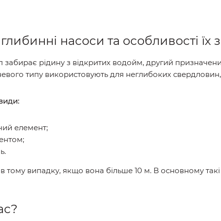
глибинні насоси та особливості їх 
забирає рідину з відкритих водойм, другий призначений
невого типу використовують для неглибоких свердловин,
види:
чий елемент;
ентом;
ь.
 тому випадку, якщо вона більше 10 м. В основному так
ас?