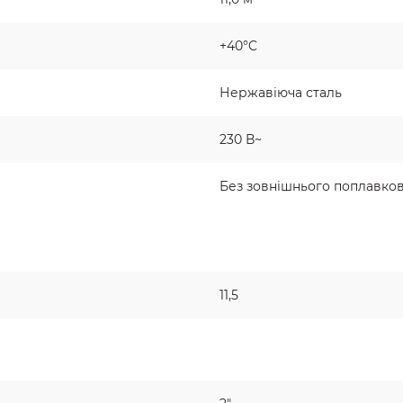
+40°C
Нержавіюча сталь
230 В~
Без зовнішнього поплавко
11,5