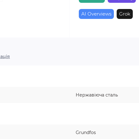
AI Overviews
Grok
ація
Нержавіюча сталь
Grundfos