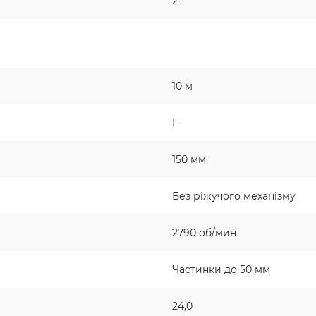
2"
10 м
F
150 мм
Без ріжучого механізму
2790 об/мин
Частинки до 50 мм
24,0