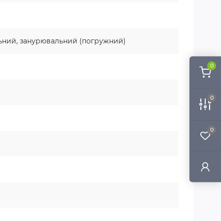
ьний, занурювальний (погружний)
0
0
0