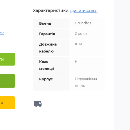
Характеристики:
(дивитися всі)
Grundfos
Бренд
е?
2 роки
Гарантія
10 м
Довжина
кабелю
ти
F
Клас
ізоляції
Нержавіюча
Корпус
сталь
ня