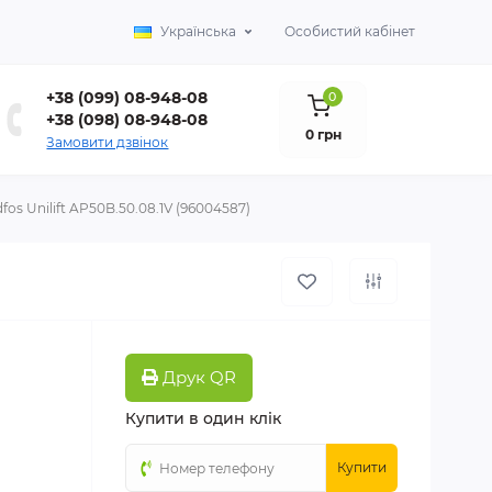
Українська
Особистий кабінет
+38 (099) 08-948-08
0
+38 (098) 08-948-08
0 грн
Замовити дзвінок
s Unilift AP50B.50.08.1V (96004587)
Друк QR
Купити в один клік
Купити