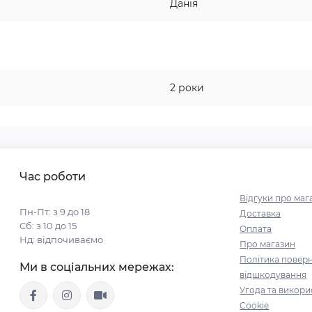
Данія
2 роки
Час роботи
Відгуки про маг
Пн-Пт: з 9 до 18
Доставка
Сб: з 10 до 15
Оплата
Нд: відпочиваємо
Про магазин
Політика поверн
Ми в соціальних мережах:
відшкодування
Угода та викори
Cookie