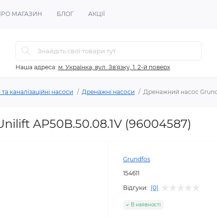
ПРО МАГАЗИН
БЛОГ
АКЦІЇ
Наша адреса:
м. Українка, вул. Зв'язку, 1. 2-й поверх
та каналізаційні насоси
Дренажні насоси
Дренажний насос Grundfo
ilift AP50B.50.08.1V (96004587)
Grundfos
154611
Відгуки:
(0)
В наявності