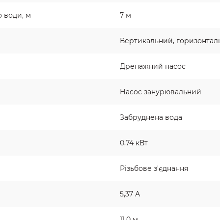
 води, м
7 м
Вертикальний, горизонтал
Дренажний насос
Насос занурювальний
Забруднена вода
0,74 кВт
Різьбове з'єднання
5,37 А
11,0 м