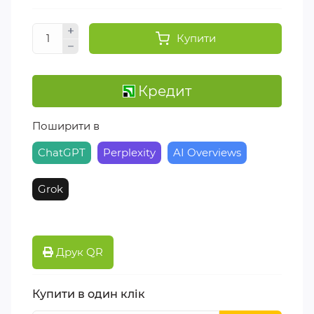
Купити
Кредит
Поширити в
ChatGPT
Perplexity
AI Overviews
Grok
Друк QR
Купити в один клік