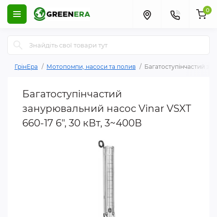
0
ГрінЕра
Мотопомпи, насоси та полив
Багатоступінчастий зану
Багатоступінчастий
занурювальний насос Vinar VSXТ
660-17 6", 30 кВт, 3~400В