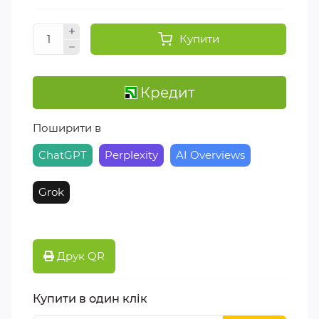
Купити
Кредит
Поширити в
ChatGPT
Perplexity
AI Overviews
Grok
Друк QR
Купити в один клік