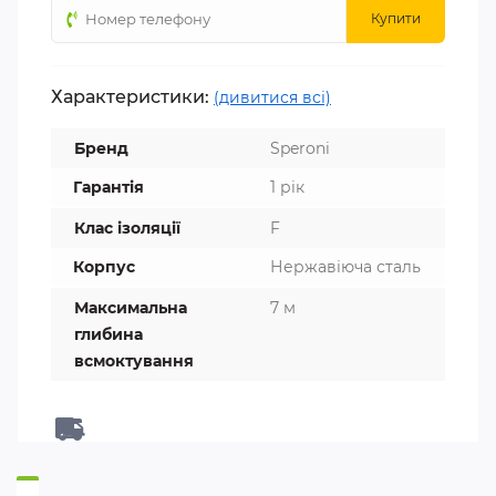
Купити
Характеристики:
(дивитися всі)
Бренд
Speroni
Гарантія
1 рік
Клас ізоляції
F
Корпус
Нержавіюча сталь
Максимальна
7 м
глибина
всмоктування