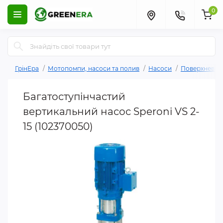
0
ГрінЕра
Мотопомпи, насоси та полив
Насоси
Поверхневі н
Багатоступінчастий
вертикальний насос Speroni VS 2-
15 (102370050)