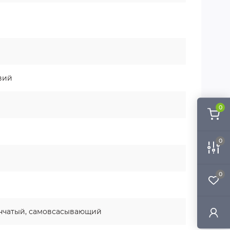
вий
0
0
0
нчатый, самовсасывающий