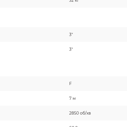
32 кг
3"
3"
F
7 м
2850 об/хв