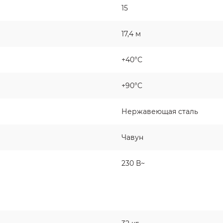
15
17,4 м
+40°С
+90°C
Нержавеющая сталь
Чавун
230 В~