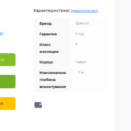
Характеристики:
(дивитися всі)
Speroni
Бренд
е?
1 год
Гарантия
F
Класс
изоляции
ти
Чавун
Корпус
7 м
Максимальна
глибина
всмоктування
ня