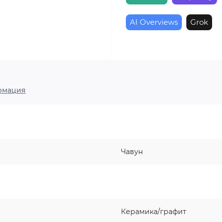
AI Overviews
Grok
рмация
Чавун
Керамика/графит