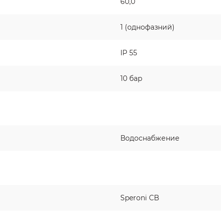
60,0
1 (однофазний)
IP 55
10 бар
Водоснабжение
Speroni CB