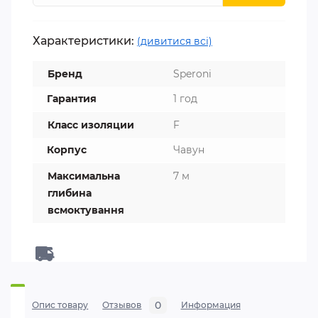
Характеристики:
(дивитися всі)
Бренд
Speroni
Гарантия
1 год
Класс изоляции
F
Корпус
Чавун
Максимальна
7 м
глибина
всмоктування
0
Опис товару
Отзывов
Информация