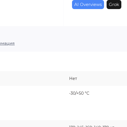
AI Overviews
Grok
рмация
Нет
-30/+50 °С