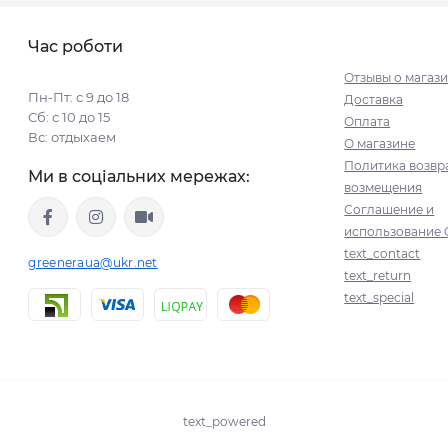
Час роботи
Отзывы о магаз
Пн-Пт: с 9 до 18
Доставка
Сб: с 10 до 15
Оплата
Вс: отдыхаем
О магазине
Политика возвр
Ми в соціальних мережах:
возмещения
Соглашение и
использование 
text_contact
greeneraua@ukr.net
text_return
text_special
text_powered