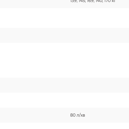
139; 145; 169; 140; 170 кг
80 л/хв