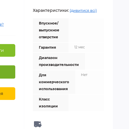
Характеристики:
(дивитися всі)
Впускное/
е?
выпускное
отверстие
12 мес
Гарантия
ти
Диапазон
производительности
Нет
Для
коммерческого
использования
ня
Класс
изоляции