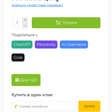
Знайшли даний товар дешевше?
Купити
Поделиться с
ChatGPT
Perplexity
AI Overviews
Grok
Друк QR
Купить в один клик
Купить