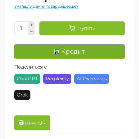
Знайшли даний товар дешевше?
Купити
Кредит
Поделиться с
ChatGPT
Perplexity
AI Overviews
Grok
Друк QR