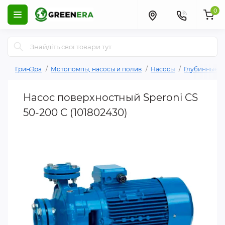
0
ГринЭра
Мотопомпы, насосы и полив
Насосы
Глубинные н
Насос поверхностный Speroni CS
50-200 C (101802430)