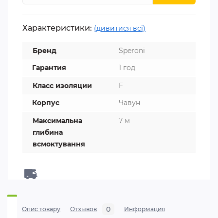
Характеристики:
(дивитися всі)
Бренд
Speroni
Гарантия
1 год
Класс изоляции
F
Корпус
Чавун
Максимальна
7 м
глибина
всмоктування
0
Опис товару
Отзывов
Информация