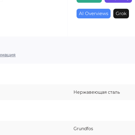
AI Overviews
Grok
рмация
Нержавеющая сталь
Grundfos