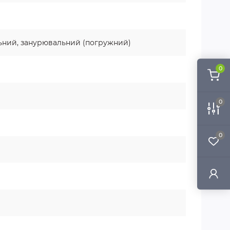
ьний, занурювальний (погружний)
0
0
0