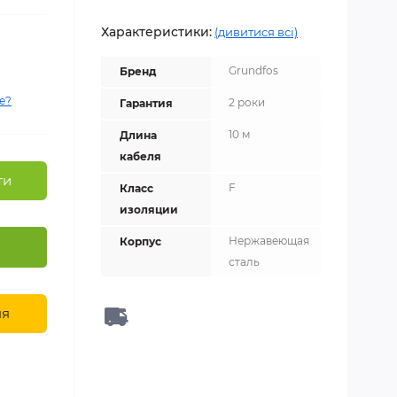
Характеристики:
(дивитися всі)
Grundfos
Бренд
е?
2 роки
Гарантия
10 м
Длина
кабеля
ти
F
Класс
изоляции
Нержавеющая
Корпус
сталь
ня