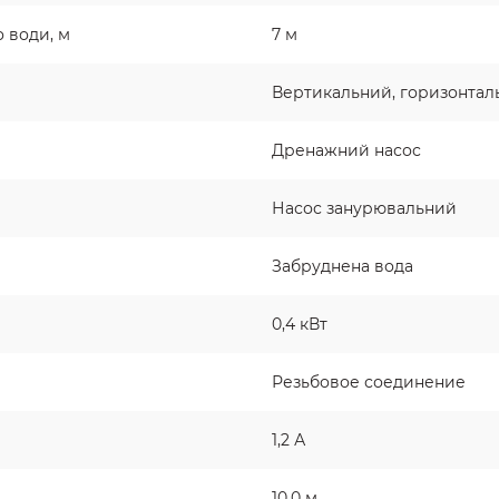
 води, м
7 м
Вертикальний, горизонтал
Дренажний насос
Насос занурювальний
Забруднена вода
0,4 кВт
Резьбовое соединение
1,2 А
10,0 м