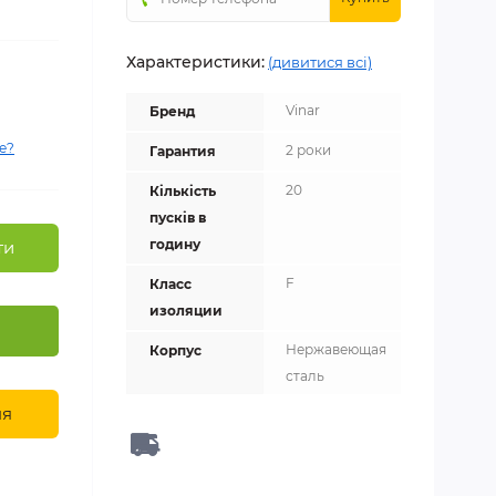
Характеристики:
(дивитися всі)
Vinar
Бренд
е?
2 роки
Гарантия
20
Кількість
пусків в
годину
ти
F
Класс
изоляции
Нержавеющая
Корпус
сталь
ня