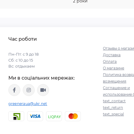
2 роки
Час роботи
Отзывы о магаз
Пн-Пт: с 9 до 18
Доставка
Сб: с 10 до 15
Оплата
Вс: отдыхаем
О магазине
Политика возвр
Ми в соціальних мережах:
возмещения
Соглашение и
использование 
text_contact
greeneraua@ukr.net
text_return
text_special