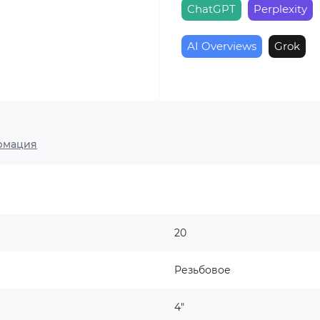
ChatGPT
Perplexity
AI Overviews
Grok
рмация
20
Резьбовое
4"