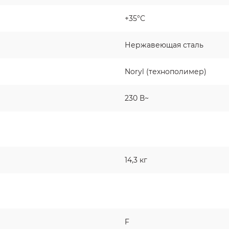
+35°С
Нержавеющая сталь
Noryl (технополимер)
230 В~
14,3 кг
F