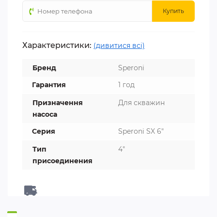
Купить
Характеристики:
(дивитися всі)
Бренд
Speroni
Гарантия
1 год
Призначення
Для скважин
насоса
Серия
Speroni SX 6"
Тип
4"
присоединения