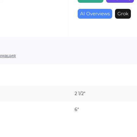
AI Overviews
Grok
рмация
2 1/2"
6"