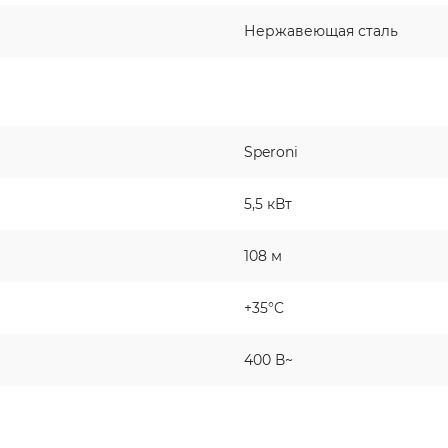
Нержавеющая сталь
Speroni
5,5 кВт
108 м
+35°C
400 В~