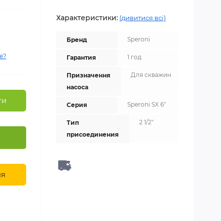
Характеристики:
(дивитися всі)
Speroni
Бренд
е?
1 год
Гарантия
Для скважин
Призначення
насоса
ти
Speroni SX 6"
Серия
2 1/2"
Тип
присоединения
ня