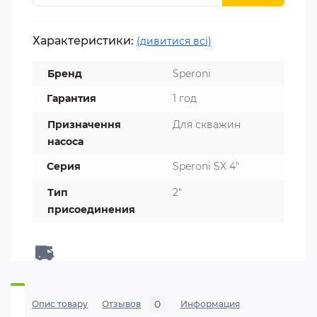
Характеристики:
(дивитися всі)
Бренд
Speroni
Гарантия
1 год
Призначення
Для скважин
насоса
Серия
Speroni SX 4"
Тип
2"
присоединения
0
Опис товару
Отзывов
Информация