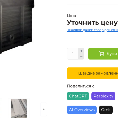
Ціна
Уточнить цену
Знайшли даний товар дешевш
Купи
Швидке замовлен
Поделиться с
ChatGPT
Perplexity
>
AI Overviews
Grok