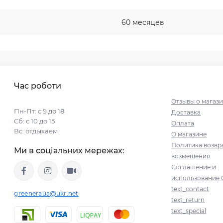
60 месяцев
Час роботи
Отзывы о магаз
Пн-Пт: с 9 до 18
Доставка
Сб: с 10 до 15
Оплата
Вс: отдыхаем
О магазине
Политика возвр
Ми в соціальних мережах:
возмещения
Соглашение и
использование 
text_contact
greeneraua@ukr.net
text_return
text_special