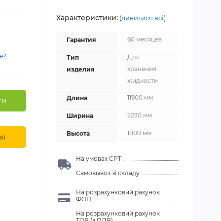
Характеристики:
(дивитися всі)
60 месяцев
Гарантия
е?
Для
Тип
хранения
изделия
жидкости
11900 мм
Длина
ти
2230 мм
Ширина
1800 мм
Высота
ня
На умовах CPT
Самовывоз зі складу
На розрахунковий рахунок
ФОП
На розрахунковий рахунок
ТОВ (з ПДВ)