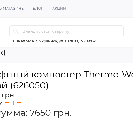
О МАГАЗИНЕ
БЛОГ
АКЦИИ
Наша адреса:
г. Украинка, ул. Связи 1, 2-й этаж
к)
тный компостер Thermo-Wo
й (626050)
 грн.
о:
1
сумма:
7650
грн.