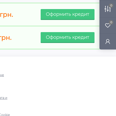
0
грн.
0
грн.
ине
ата и
Cookie