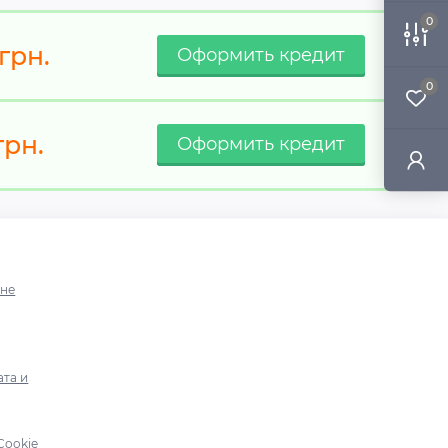
0
грн.
0
рн.
ине
ата и
Cookie