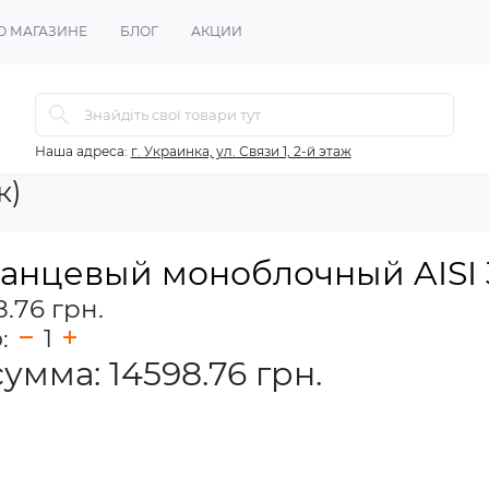
О МАГАЗИНЕ
БЛОГ
АКЦИИ
Наша адреса:
г. Украинка, ул. Связи 1, 2-й этаж
к)
анцевый моноблочный AISI 31
8.76 грн.
о:
1
сумма:
14598.76
грн.