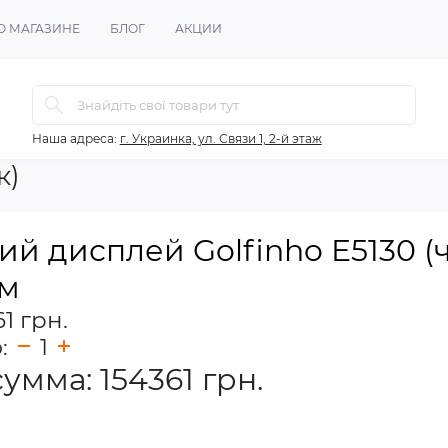
О МАГАЗИНЕ
БЛОГ
АКЦИИ
Наша адреса:
г. Украинка, ул. Связи 1, 2-й этаж
к)
й дисплей Golfinho E5130 (ч
см
1 грн.
о:
1
сумма:
154361
грн.