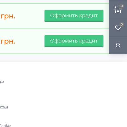
0
грн.
0
грн.
ине
ата и
Cookie