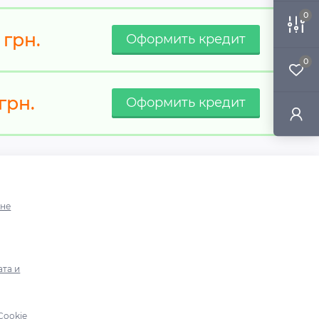
0
грн.
0
грн.
ине
ата и
Cookie