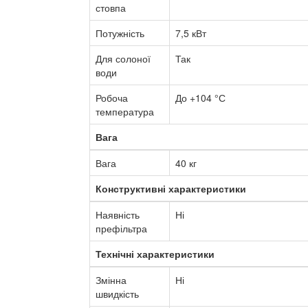
стовпа
Потужність
7,5 кВт
Для солоної
Так
води
Робоча
До +104 °С
температура
Вага
Вага
40 кг
Конструктивні характеристики
Наявність
Ні
префільтра
Технічні характеристики
Змінна
Ні
швидкість